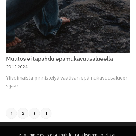
Muutos ei tapahdu epämukavuusalueella
20.12.2024
Ylivoimaista pinnistelyä vaativan epämukavuusalueen
sijaan…
1
2
3
4
Käytämme evästeitä, mahdollistaaksemme parhaan