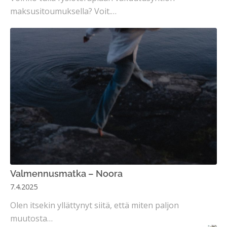
maksusitoumuksella? Voit.…
Valmennusmatka – Noora
7.4.2025
Olen itsekin yllättynyt siitä, että miten paljon
muutosta…