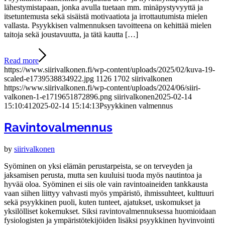
lähestymistapaan, jonka avulla tuetaan mm. minäpystyvyyttä ja
itsetuntemusta sekä sisäistä motivaatiota ja irrottautumista mielen
vallasta. Psyykkisen valmennuksen tavoitteena on kehittää mielen
taitoja sekä joustavuutta, ja tätä kautta […]
Read more
https://www.siirivalkonen.fi/wp-content/uploads/2025/02/kuva-19-
scaled-e1739538834922.jpg
1126
1702
siirivalkonen
https://www.siirivalkonen.fi/wp-content/uploads/2024/06/siiri-
valkonen-1-e1719651872896.png
siirivalkonen
2025-02-14
15:10:41
2025-02-14 15:14:13
Psyykkinen valmennus
Ravintovalmennus
by
siirivalkonen
Syöminen on yksi elämän perustarpeista, se on terveyden ja
jaksamisen perusta, mutta sen kuuluisi tuoda myös nautintoa ja
hyvää oloa. Syöminen ei siis ole vain ravintoaineiden tankkausta
vaan siihen liittyy vahvasti myös ympäristö, ihmissuhteet, kulttuuri
sekä psyykkinen puoli, kuten tunteet, ajatukset, uskomukset ja
yksilölliset kokemukset. Siksi ravintovalmennuksessa huomioidaan
fysiologisten ja ympäristötekijöiden lisäksi psyykkinen hyvinvointi