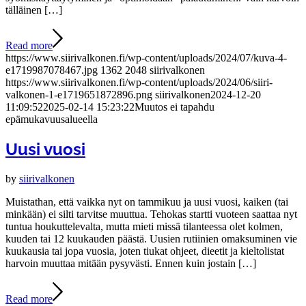
tälläinen […]
Read more
https://www.siirivalkonen.fi/wp-content/uploads/2024/07/kuva-4-
e1719987078467.jpg
1362
2048
siirivalkonen
https://www.siirivalkonen.fi/wp-content/uploads/2024/06/siiri-
valkonen-1-e1719651872896.png
siirivalkonen
2024-12-20
11:09:52
2025-02-14 15:23:22
Muutos ei tapahdu
epämukavuusalueella
Uusi vuosi
by
siirivalkonen
Muistathan, että vaikka nyt on tammikuu ja uusi vuosi, kaiken (tai
minkään) ei silti tarvitse muuttua. Tehokas startti vuoteen saattaa nyt
tuntua houkuttelevalta, mutta mieti missä tilanteessa olet kolmen,
kuuden tai 12 kuukauden päästä. Uusien rutiinien omaksuminen vie
kuukausia tai jopa vuosia, joten tiukat ohjeet, dieetit ja kieltolistat
harvoin muuttaa mitään pysyvästi. Ennen kuin jostain […]
Read more