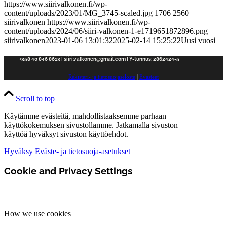
https://www.siirivalkonen.fi/wp-
content/uploads/2023/01/MG_3745-scaled.jpg
1706
2560
siirivalkonen
https://www.siirivalkonen.fi/wp-
content/uploads/2024/06/siiri-valkonen-1-e1719651872896.png
siirivalkonen
2023-01-06 13:01:32
2025-02-14 15:25:22
Uusi vuosi
+358 40 846 8613 | siiri.valkonen@gmail.com | Y-tunnus: 2862424-5
Rekisteri- ja tietosuojaseloste
|
Evästeet
Scroll to top
Käytämme evästeitä, mahdollistaaksemme parhaan
käyttökokemuksen sivustollamme. Jatkamalla sivuston
käyttöä hyväksyt sivuston käyttöehdot.
Hyväksy
Eväste- ja tietosuoja-asetukset
Cookie and Privacy Settings
How we use cookies