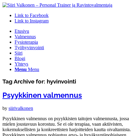
Link to Facebook
Link to Instagram
Etusivu
Valmennus
Fysioterapia
Työhyvinvointi
Siiri
Blogi
Yhteys
Menu
Menu
Tag Archive for:
hyvinvointi
Psyykkinen valmennus
by
siirivalkonen
Psyykkinen valmennus on psyykkisten taitojen valmennusta, jossa
mielen joustavuus korostuu. Se ei ole terapiaa, vaan aktiivisten,
kokemuksellisten ja konkreettisten harjoitteiden kautta oivaltamista.
Psyykkinen valmennus pohjautuu arvo- ja hyväksyntäpohjaiseen