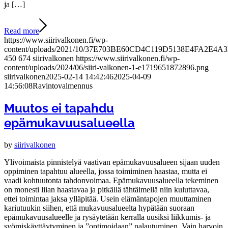
ja […]
Read more
https://www.siirivalkonen.fi/wp-
content/uploads/2021/10/37E703BE60CD4C119D5138E4FA2E4A3F
450
674
siirivalkonen
https://www.siirivalkonen.fi/wp-
content/uploads/2024/06/siiri-valkonen-1-e1719651872896.png
siirivalkonen
2025-02-14 14:42:46
2025-04-09
14:56:08
Ravintovalmennus
Muutos ei tapahdu
epämukavuusalueella
by
siirivalkonen
Ylivoimaista pinnistelyä vaativan epämukavuusalueen sijaan uuden
oppiminen tapahtuu alueella, jossa toimiminen haastaa, mutta ei
vaadi kohtuutonta tahdonvoimaa. Epämukavuusalueella tekeminen
on monesti liian haastavaa ja pitkällä tähtäimellä niin kuluttavaa,
ettei toimintaa jaksa ylläpitää. Usein elämäntapojen muuttaminen
kariutuukin siihen, että mukavuusalueelta hypätään suoraan
epämukavuusalueelle ja rysäytetään kerralla uusiksi liikkumis- ja
syömiskäyttäytyminen ja ”optimoidaan” palautuminen. Vain harvoin