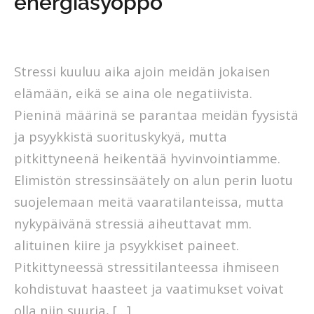
energiasyöppö
by
siirivalkonen
Stressi kuuluu aika ajoin meidän jokaisen
elämään, eikä se aina ole negatiivista.
Pieninä määrinä se parantaa meidän fyysistä
ja psyykkistä suorituskykyä, mutta
pitkittyneenä heikentää hyvinvointiamme.
Elimistön stressinsäätely on alun perin luotu
suojelemaan meitä vaaratilanteissa, mutta
nykypäivänä stressiä aiheuttavat mm.
alituinen kiire ja psyykkiset paineet.
Pitkittyneessä stressitilanteessa ihmiseen
kohdistuvat haasteet ja vaatimukset voivat
olla niin suuria, […]