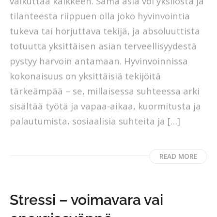
vaikuttaa kaikkeen. Sama asia voi yksilöstä ja
tilanteesta riippuen olla joko hyvinvointia
tukeva tai horjuttava tekijä, ja absoluuttista
totuutta yksittäisen asian terveellisyydestä
pystyy harvoin antamaan. Hyvinvoinnissa
kokonaisuus on yksittäisiä tekijöitä
tärkeämpää – se, millaisessa suhteessa arki
sisältää työtä ja vapaa-aikaa, kuormitusta ja
palautumista, sosiaalisia suhteita ja […]
READ MORE
Stressi – voimavara vai