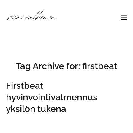
Tag Archive for:
firstbeat
Firstbeat
hyvinvointivalmennus
yksilön tukena
by
siirivalkonen